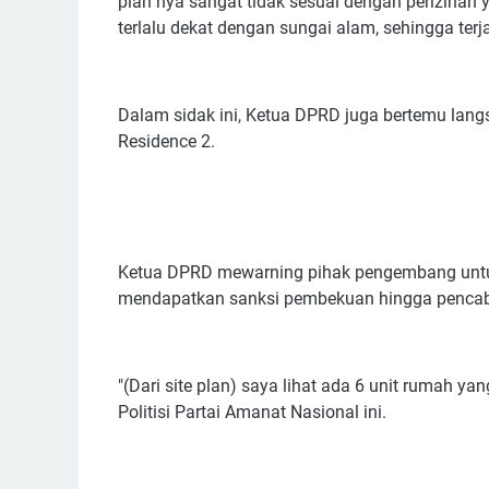
plan nya sangat tidak sesuai dengan perizinan y
terlalu dekat dengan sungai alam, sehingga terj
Dalam sidak ini, Ketua DPRD juga bertemu la
Residence 2.
Ketua DPRD mewarning pihak pengembang untuk t
mendapatkan sanksi pembekuan hingga pencabu
"(Dari site plan) saya lihat ada 6 unit rumah ya
Politisi Partai Amanat Nasional ini.