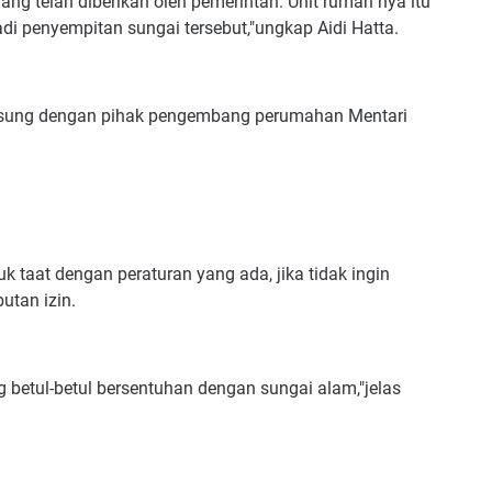
ang telah diberikan oleh pemerintah. Unit rumah nya itu
adi penyempitan sungai tersebut,"ungkap Aidi Hatta.
ngsung dengan pihak pengembang perumahan Mentari
aat dengan peraturan yang ada, jika tidak ingin
tan izin.
ng betul-betul bersentuhan dengan sungai alam,"jelas