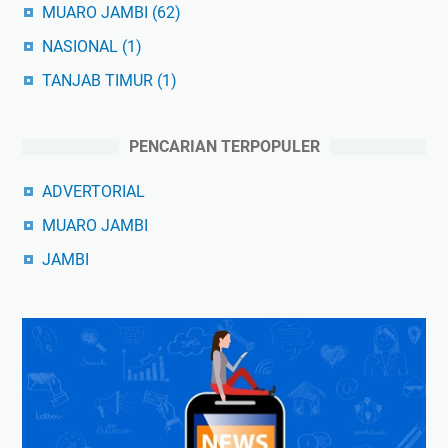
MUARO JAMBI
(62)
NASIONAL
(1)
TANJAB TIMUR
(1)
PENCARIAN TERPOPULER
ADVERTORIAL
MUARO JAMBI
JAMBI