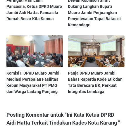
Peringati Hari Lahir
Dewan Robinson Sirait
Pancasila, Ketua DPRD Muaro
Dukung Langkah Bupati
Jambi Aidi Hatta: Pancasila
Muaro Jambi Perjuangkan
Rumah Besar Kita Semua
Penyelesaian Tapal Batas di
Kemendagri
Komisi II DPRD Muaro Jambi
Panja DPRD Muaro Jambi
Mediasi Persoalan Fasilitas
Bahas Raperda Kode Etik dan
Kebun Masyarakat PT PMG
Tata Beracara BK, Perkuat
dan Warga Ladang Panjang
Integritas Lembaga
Posting Komentar untuk "Ini Kata Ketua DPRD
Aidi Hatta Terkait Tindakan Kades Kota Karang "