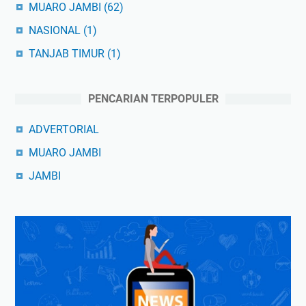
MUARO JAMBI
(62)
NASIONAL
(1)
TANJAB TIMUR
(1)
PENCARIAN TERPOPULER
ADVERTORIAL
MUARO JAMBI
JAMBI