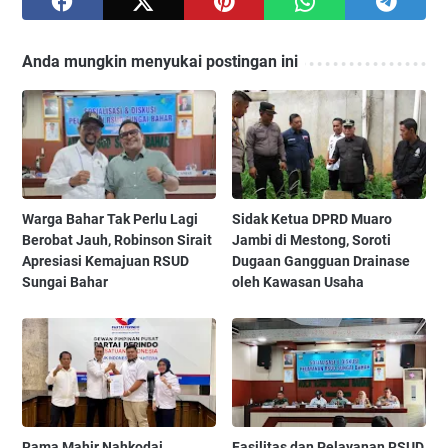
Anda mungkin menyukai postingan ini
Warga Bahar Tak Perlu Lagi
Sidak Ketua DPRD Muaro
Berobat Jauh, Robinson Sirait
Jambi di Mestong, Soroti
Apresiasi Kemajuan RSUD
Dugaan Gangguan Drainase
Sungai Bahar
oleh Kawasan Usaha
Rama Mahir Nahkodai
Fasilitas dan Pelayanan RSUD